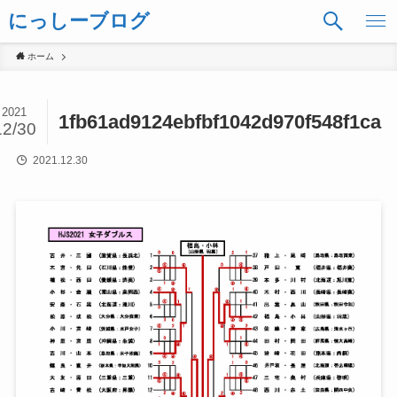
にっしーブログ
ホーム
2021
1fb61ad9124ebfbf1042d970f548f1ca
12/30
2021.12.30