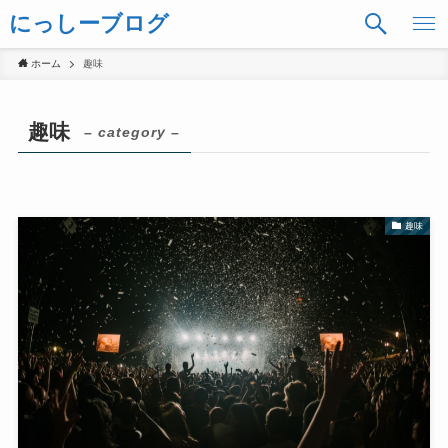
にっしーブログ
ホーム
趣味
趣味
– category –
趣味